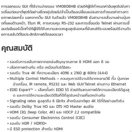
การออกแบบ GUI ที่ใช้งานง่ายของ VM0808HB ช่วยให้ผู้ใช้กำหนดค่าอินพุตไปยังกา
รเชื่อมต่อเอาต์พุตได้อย่างยืดหยุ่นโดยไม่จำเป็นต้องเปลี่ยนแปลงการกำหนดค่าทางกา
ยภาพบ่อยครั้ง นอกจากเว็บ GUI ในตัวแล้ว VM0808HB ยังสามารถสั่งงานผ่านปุ่มก
ดที่แผงด้านหน้า, รีโมท IR, การควบคุม RS-232 และการเชื่อมต่อ Telnet ผ่านการเชื่
อมต่ออีเธอร์เน็ตทำให้ผู้ใช้ได้รับความสะดวกสูงสุดในขณะที่ยังคงให้ระบบพร้อมใช้งานด้ว
ยการสลับวิดีโอประสิทธิภาพได้ตลอดเวลา
คุณสมบัติ
รองรับการสลับภาพจากแหล่งสัญญาณภาพ 8 HDMI ออก 8 จอ
เลือกภาพต่างกัน หรือ เหมือนกันได้อิสระ
รองรับ True 4K ที่ความละเอียด 4096 x 2160 @ 60Hz (4:4:4)
Multiple Control Methods – ควบคุมการใช้งานได้จากหลายวิธี ทั้ง ปุ่มกดห
น้าเครื่อง, IR remote, RS232 และ Web GUI/Telnet ผ่านทาง Ethernet
EDID Expert™ – เลือกตั้งค่า EDID ได้ ช่วยให้แสดงภาพได้ความละเอียดได้สูงสุ
ด และการใช้ความละเอียดวิดีโอที่ดีที่สุดในหน้าจอที่แตกต่างกัน
Signaling rates สูงสุดถึง 6 Gbits สำหรับเอาต์พุต 4K ไร้ที่ติอย่างแท้จริง
รองรับ Dolby True HD และ DTS HD Master audio
HDMI (3D, Deep Color, 4K) และ HDCP 2.2 compatible
รองรับ Consumer Electronics Control (CEC)
รองรับ HDR / HDR10+
มี ESD protection สำหรับ HDMI