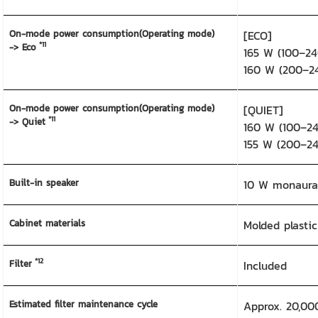
On-mode power consumption(Operating mode)
[ECO]
*11
-> Eco
165 W (100–24
160 W (200–2
On-mode power consumption(Operating mode)
[QUIET]
*11
-> Quiet
160 W (100–24
155 W (200–2
Built-in speaker
10 W monaura
Cabinet materials
Molded plastic
*12
Filter
Included
Estimated filter maintenance cycle
Approx. 20,00