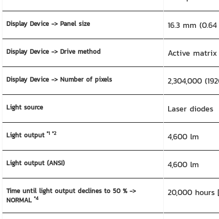
Display Device -> Panel size
16.3 mm (0.64 
Display Device -> Drive method
Active matri
Display Device -> Number of pixels
2,304,000 (192
Light source
Laser diodes
*1
*2
Light output
4,600 lm
Light output (ANSI)
4,600 lm
Time until light output declines to 50 % ->
20,000 hours
*4
NORMAL