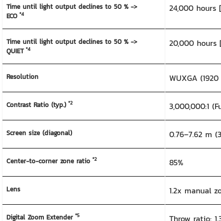
Time until light output declines to 50 % ->
24,000 hours 
*4
ECO
Time until light output declines to 50 % ->
20,000 hours 
*4
QUIET
Resolution
WUXGA (1920 x
*2
Contrast Ratio (typ.)
3,000,000:1 (
Screen size (diagonal)
0.76–7.62 m (3
*2
Center-to-corner zone ratio
85%
Lens
1.2x manual zo
*5
Digital Zoom Extender
Throw ratio: 1