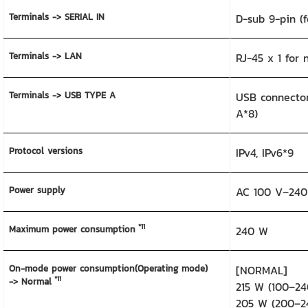
Terminals -> SERIAL IN
D-sub 9-pin (
Terminals -> LAN
RJ-45 x 1 for 
Terminals -> USB TYPE A
USB connector
A*8)
Protocol versions
IPv4, IPv6*9
Power supply
AC 100 V–240
*11
Maximum power consumption
240 W
On-mode power consumption(Operating mode)
[NORMAL]
*11
-> Normal
215 W (100–24
205 W (200–2