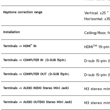
Keystone correction range
Vertical: ±25 °
Horizontal: ±3
Installation
Ceiling/floor, 
™
TM
Terminals -> HDMI
IN
HDMI
19-pin
Terminals -> COMPUTER IN（D-SUB 15pin）
D-sub 15-pin 
Terminals -> COMPUTER OUT（D-SUB 15pin）
D-sub 15-pin 
Terminals -> AUDIO IN(M3 Stereo Mini Jack)
M3 stereo min
Terminals -> AUDIO OUT(M3 Stereo Mini Jack)
M3 stereo min