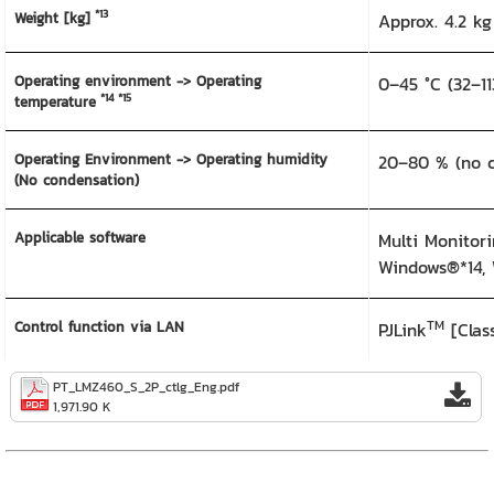
*13
Weight [kg]
Approx. 4.2 kg 
Operating environment -> Operating
0–45 °C (32–11
*14
*15
temperature
Operating Environment -> Operating humidity
20–80 % (no c
(No condensation)
Applicable software
Multi Monitori
Windows®*14, 
TM
Control function via LAN
PJLink
[Clas
PT_LMZ460_S_2P_ctlg_Eng.pdf
1,971.90 K